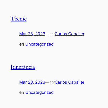
Tècnic
Mar 28, 2023
—
Carlos Caballer
por
en
Uncategorized
Itinerància
Mar 28, 2023
—
Carlos Caballer
por
en
Uncategorized